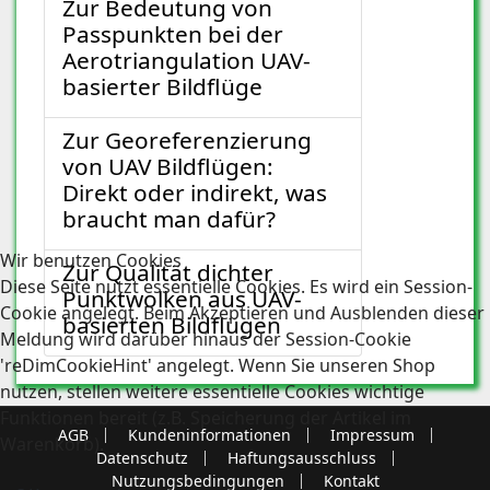
Zur Bedeutung von
Passpunkten bei der
Aerotriangulation UAV-
basierter Bildflüge
Zur Georeferenzierung
von UAV Bildflügen:
Direkt oder indirekt, was
braucht man dafür?
Wir benutzen Cookies
Zur Qualität dichter
Diese Seite nutzt essentielle Cookies. Es wird ein Session-
Punktwolken aus UAV-
Cookie angelegt. Beim Akzeptieren und Ausblenden dieser
basierten Bildflügen
Meldung wird darüber hinaus der Session-Cookie
'reDimCookieHint' angelegt. Wenn Sie unseren Shop
nutzen, stellen weitere essentielle Cookies wichtige
Funktionen bereit (z.B. Speicherung der Artikel im
AGB
Kundeninformationen
Impressum
Warenkorb).
Datenschutz
Haftungsausschluss
Nutzungsbedingungen
Kontakt