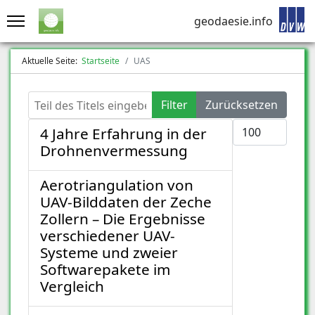
geodaesie.info
Aktuelle Seite:
Startseite
UAS
Teil des Titels eingeben
Filter
Zurücksetzen
Anzeige #
4 Jahre Erfahrung in der
Drohnenvermessung
Aerotriangulation von
UAV-Bilddaten der Zeche
Zollern – Die Ergebnisse
verschiedener UAV-
Systeme und zweier
Softwarepakete im
Vergleich