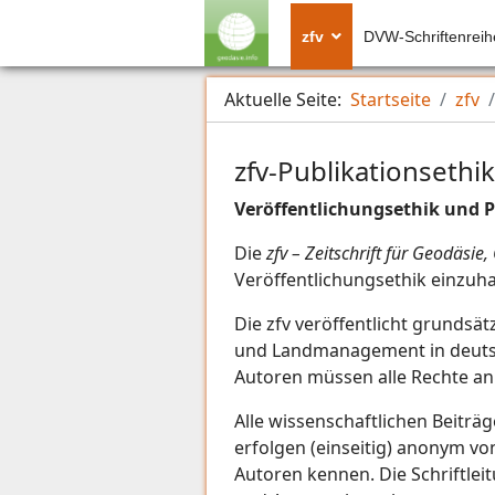
zfv
DVW-Schriftenreih
Aktuelle Seite:
Startseite
zfv
zfv-Publikationsethik
Veröffentlichungsethik und Pu
Die
zfv – Zeitschrift für Geodäs
Veröffentlichungsethik einzuha
Die zfv veröffentlicht grundsä
und Landmanagement in deutsche
Autoren müssen alle Rechte an 
Alle wissenschaftlichen Beitr
erfolgen (einseitig) anonym v
Autoren kennen. Die Schriftlei