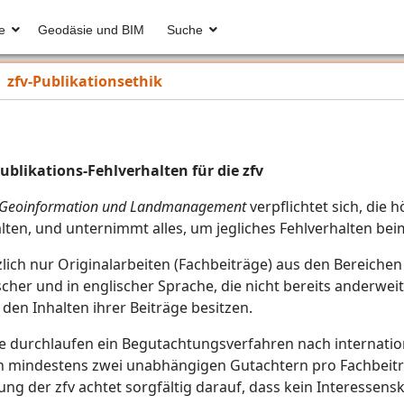
e
Geodäsie und BIM
Suche
zfv-Publikationsethik
blikations-Fehlverhalten für die zfv
ie, Geoinformation und Landmanagement
verpflichtet sich, die
lten, und unternimmt alles, um jegliches Fehlverhalten bei
tzlich nur Originalarbeiten (Fachbeiträge) aus den Bereich
r und in englischer Sprache, die nicht bereits anderweiti
den Inhalten ihrer Beiträge besitzen.
äge durchlaufen ein Begutachtungsverfahren nach internati
on mindestens zwei unabhängigen Gutachtern pro Fachbeitr
tung der zfv achtet sorgfältig darauf, dass kein Interessen