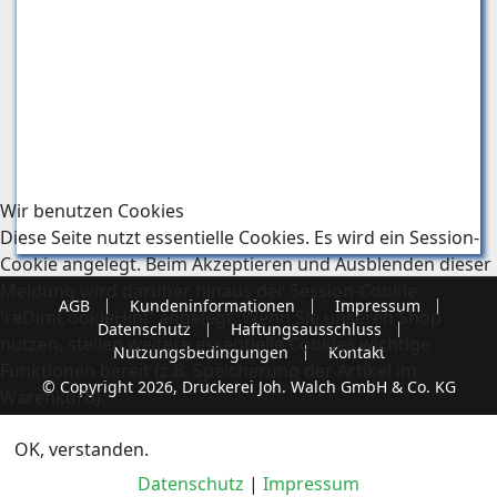
Wir benutzen Cookies
Diese Seite nutzt essentielle Cookies. Es wird ein Session-
Cookie angelegt. Beim Akzeptieren und Ausblenden dieser
Meldung wird darüber hinaus der Session-Cookie
AGB
Kundeninformationen
Impressum
'reDimCookieHint' angelegt. Wenn Sie unseren Shop
Datenschutz
Haftungsausschluss
nutzen, stellen weitere essentielle Cookies wichtige
Nutzungsbedingungen
Kontakt
Funktionen bereit (z.B. Speicherung der Artikel im
© Copyright 2026, Druckerei Joh. Walch GmbH & Co. KG
Warenkorb).
OK, verstanden.
Datenschutz
|
Impressum