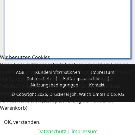
Wir benutzen Cookies
Diese Seite nutzt essentielle Cookies. Es wird ein Session-
Cookie angelegt. Beim Akzeptieren und Ausblenden dieser
AGB
Kundeninformationen
Impressum
Meldung wird darüber hinaus der Session-Cookie
Datenschutz
Haftungsausschluss
Nutzungsbedingungen
Kontakt
'reDimCookieHint' angelegt. Wenn Sie unseren Shop
nutzen, stellen weitere essentielle Cookies wichtige
© Copyright 2026, Druckerei Joh. Walch GmbH & Co. KG
Funktionen bereit (z.B. Speicherung der Artikel im
Warenkorb).
OK, verstanden.
Datenschutz
|
Impressum