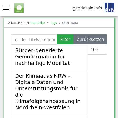
geodaesie.info
Aktuelle Seite:
Startseite
Tags
Open Data
Teil des Titels eingeben
Filter
Zurücksetzen
Anzeige #
Bürger-generierte
Geoinformation für
nachhaltige Mobilität
Der Klimaatlas NRW –
Digitale Daten und
Unterstützungstools für
die
Klimafolgenanpassung in
Nordrhein-Westfalen