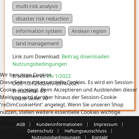
multi-risk analysis
disaster risk reduction
information system
Andean region
land management
Link zum Download:
Beitrag downloaden
Nutzungsbedingungen
Wir benutzen Cookies
Erschienen in:
zfv 1/2022
Diese Seite nutzt essentielle Cookies. Es wird ein Session-
DOI:
10.12902/zfv-0374-2021
Cookie angelegt. Beim Akzeptieren und Ausblenden dieser
Erste Seite:
63
Meldung wird darüber hinaus der Session-Cookie
Letzte Seite:
70
'reDimCookieHint' angelegt. Wenn Sie unseren Shop
nutzen, stellen weitere essentielle Cookies wichtige
Funktionen bereit (z.B. Speicherung der Artikel im
AGB
Kundeninformationen
Impressum
Warenkorb).
Datenschutz
Haftungsausschluss
Nutzungsbedingungen
Kontakt