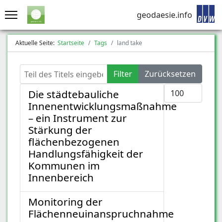
geodaesie.info
Aktuelle Seite:
Startseite
Tags
land take
Teil des Titels eingeben
Filter
Zurücksetzen
Anzeige #
Die städtebauliche
Innenentwicklungsmaßnahme
– ein Instrument zur
Stärkung der
flächenbezogenen
Handlungsfähigkeit der
Kommunen im
Innenbereich
Monitoring der
Flächenneuinanspruchnahme