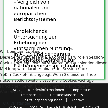
– Vergleich von
nationalen und
europäischen
Berichtssystemen
Vergleichende
Untersuchung zur
Erhebung der
»Tatsächlichen Nutzung«
Wir benutzen Cookies
in ALKIS und der daraus
Diese Seite nutzt essentielle Cookies. Es wird ein Session-
abgeleiteten Zeitreihe zur
Cookie angelegt. Beim Akzeptieren und Ausblenden dieser
Flächenneuinanspruchnahme
Meldung wird darüber hinaus der Session-Cookie
'reDimCookieHint' angelegt. Wenn Sie unseren Shop
nutzen, stellen weitere essentielle Cookies wichtige
Funktionen bereit (z.B. Speicherung der Artikel im
AGB
Kundeninformationen
Impressum
Warenkorb).
Datenschutz
Haftungsausschluss
Nutzungsbedingungen
Kontakt
OK, verstanden.
© Copyright 2026, Druckerei Joh. Walch GmbH & Co. KG