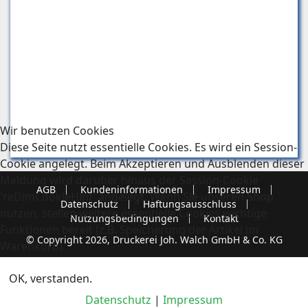
Wir benutzen Cookies
Diese Seite nutzt essentielle Cookies. Es wird ein Session-
Cookie angelegt. Beim Akzeptieren und Ausblenden dieser
Meldung wird darüber hinaus der Session-Cookie
AGB
Kundeninformationen
Impressum
'reDimCookieHint' angelegt. Wenn Sie unseren Shop
Datenschutz
Haftungsausschluss
nutzen, stellen weitere essentielle Cookies wichtige
Nutzungsbedingungen
Kontakt
Funktionen bereit (z.B. Speicherung der Artikel im
© Copyright 2026, Druckerei Joh. Walch GmbH & Co. KG
Warenkorb).
OK, verstanden.
Datenschutz
|
Impressum