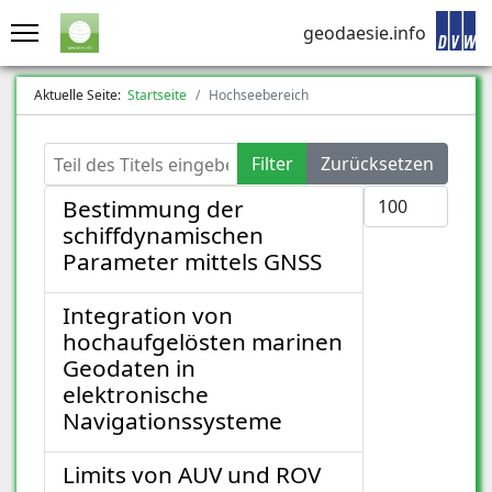
geodaesie.info
Aktuelle Seite:
Startseite
Hochseebereich
Teil des Titels eingeben
Filter
Zurücksetzen
Anzeige #
Bestimmung der
schiffdynamischen
Parameter mittels GNSS
Integration von
hochaufgelösten marinen
Geodaten in
elektronische
Navigationssysteme
Limits von AUV und ROV