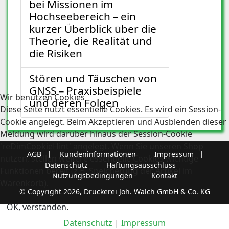
bei Missionen im
Hochseebereich – ein
kurzer Überblick über die
Theorie, die Realität und
die Risiken
Stören und Täuschen von
GNSS – Praxisbeispiele
Wir benutzen Cookies
und deren Folgen
Diese Seite nutzt essentielle Cookies. Es wird ein Session-
Cookie angelegt. Beim Akzeptieren und Ausblenden dieser
Meldung wird darüber hinaus der Session-Cookie
'reDimCookieHint' angelegt. Wenn Sie unseren Shop
AGB
Kundeninformationen
Impressum
nutzen, stellen weitere essentielle Cookies wichtige
Datenschutz
Haftungsausschluss
Funktionen bereit (z.B. Speicherung der Artikel im
Nutzungsbedingungen
Kontakt
Warenkorb).
© Copyright 2026, Druckerei Joh. Walch GmbH & Co. KG
OK, verstanden.
Datenschutz
|
Impressum