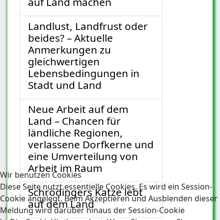
auf Land machen
Landlust, Landfrust oder
beides? – Aktuelle
Anmerkungen zu
gleichwertigen
Lebensbedingungen in
Stadt und Land
Neue Arbeit auf dem
Land – Chancen für
ländliche Regionen,
verlassene Dorfkerne und
eine Umverteilung von
Arbeit im Raum
Wir benutzen Cookies
Diese Seite nutzt essentielle Cookies. Es wird ein Session-
Schrödingers Katze lebt
Cookie angelegt. Beim Akzeptieren und Ausblenden dieser
auf dem Land
Meldung wird darüber hinaus der Session-Cookie