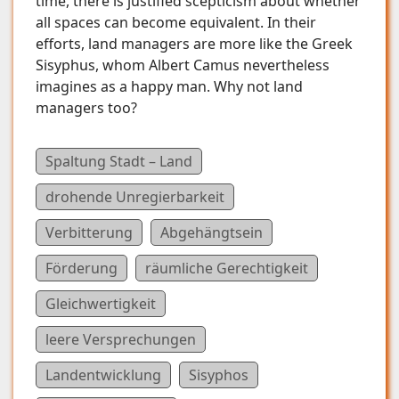
time, there is justified scepticism about whether
all spaces can become equivalent. In their
efforts, land managers are more like the Greek
Sisyphus, whom Albert Camus nevertheless
imagines as a happy man. Why not land
managers too?
Spaltung Stadt – Land
drohende Unregierbarkeit
Verbitterung
Abgehängtsein
Förderung
räumliche Gerechtigkeit
Gleichwertigkeit
leere Versprechungen
Landentwicklung
Sisyphos