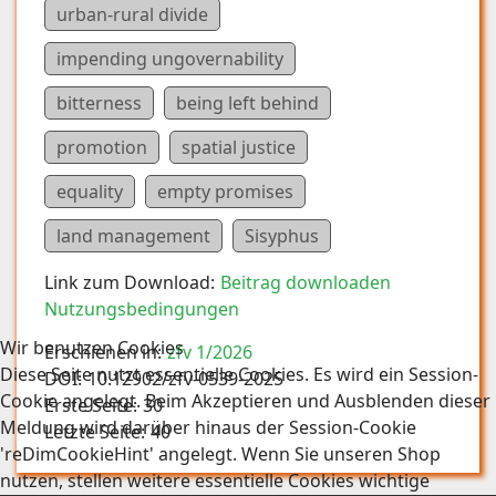
urban-rural divide
impending ungovernability
bitterness
being left behind
promotion
spatial justice
equality
empty promises
land management
Sisyphus
Link zum Download:
Beitrag downloaden
Nutzungsbedingungen
Wir benutzen Cookies
Erschienen in:
zfv 1/2026
Diese Seite nutzt essentielle Cookies. Es wird ein Session-
DOI:
10.12902/zfv-0539-2025
Cookie angelegt. Beim Akzeptieren und Ausblenden dieser
Erste Seite:
30
Meldung wird darüber hinaus der Session-Cookie
Letzte Seite:
40
'reDimCookieHint' angelegt. Wenn Sie unseren Shop
nutzen, stellen weitere essentielle Cookies wichtige