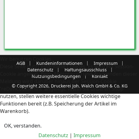
Wir benutzen Cookies
AGB
Kundeninformationen
Impressum
Diese Seite nutzt essentielle Cookies. Es wird ein Session-
Datenschutz
Haftungsausschluss
Cookie angelegt. Beim Akzeptieren und Ausblenden dieser
Nutzungsbedingungen
Kontakt
Meldung wird darüber hinaus der Session-Cookie
© Copyright 2026, Druckerei Joh. Walch GmbH & Co. KG
'reDimCookieHint' angelegt. Wenn Sie unseren Shop
nutzen, stellen weitere essentielle Cookies wichtige
Funktionen bereit (z.B. Speicherung der Artikel im
Warenkorb).
OK, verstanden.
Datenschutz
|
Impressum