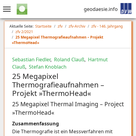
geodaesie.info
Aktuelle Seite:
Startseite
zfv
zfv-Archiv
zfv - 146. Jahrgang
zfv 2/2021
25 Megapixel Thermografieaufnahmen – Projekt
»ThermoHead«
Sebastian Fiedler
,
Roland Clauß
,
Hartmut
Clauß
,
Stefan Knoblach
25 Megapixel
Thermografieaufnahmen –
Projekt »ThermoHead«
25 Megapixel Thermal Imaging – Project
»ThermoHead«
Zusammenfassung
Die Thermografie ist ein Messverfahren mit