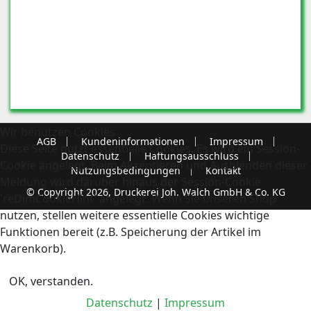
Wir benutzen Cookies
AGB
Kundeninformationen
Impressum
Diese Seite nutzt essentielle Cookies. Es wird ein Session-
Datenschutz
Haftungsausschluss
Cookie angelegt. Beim Akzeptieren und Ausblenden dieser
Nutzungsbedingungen
Kontakt
Meldung wird darüber hinaus der Session-Cookie
© Copyright 2026, Druckerei Joh. Walch GmbH & Co. KG
'reDimCookieHint' angelegt. Wenn Sie unseren Shop
nutzen, stellen weitere essentielle Cookies wichtige
Funktionen bereit (z.B. Speicherung der Artikel im
Warenkorb).
OK, verstanden.
Datenschutz
|
Impressum