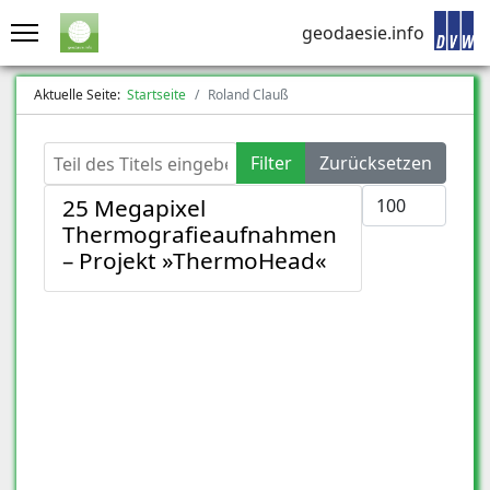
geodaesie.info
Aktuelle Seite:
Startseite
Roland Clauß
Teil des Titels eingeben
Filter
Zurücksetzen
Anzeige #
25 Megapixel
Thermografieaufnahmen
– Projekt »ThermoHead«