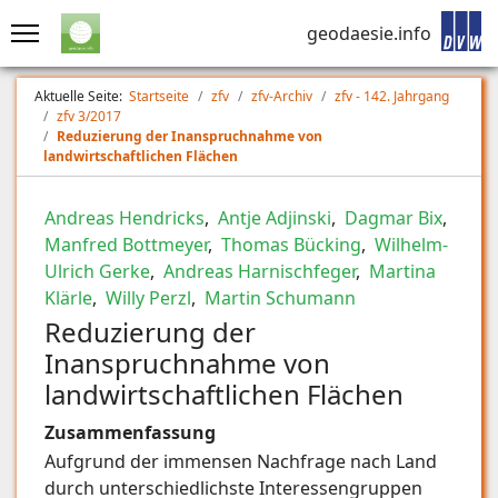
geodaesie.info
Aktuelle Seite:
Startseite
zfv
zfv-Archiv
zfv - 142. Jahrgang
zfv 3/2017
Reduzierung der Inanspruchnahme von
landwirtschaftlichen Flächen
Andreas Hendricks
,
Antje Adjinski
,
Dagmar Bix
,
Manfred Bottmeyer
,
Thomas Bücking
,
Wilhelm-
Ulrich Gerke
,
Andreas Harnischfeger
,
Martina
Klärle
,
Willy Perzl
,
Martin Schumann
Reduzierung der
Inanspruchnahme von
landwirtschaftlichen Flächen
Zusammenfassung
Aufgrund der immensen Nachfrage nach Land
durch unterschiedlichste Interessengruppen