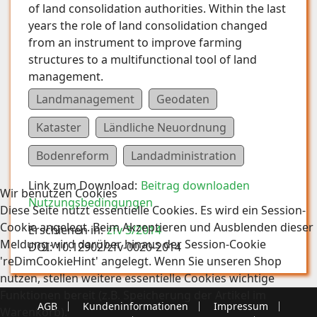
of land consolidation authorities. Within the last
years the role of land consolidation changed
from an instrument to improve farming
structures to a multifunctional tool of land
management.
Landmanagement
Geodaten
Kataster
Ländliche Neuordnung
Bodenreform
Landadministration
Link zum Download:
Beitrag downloaden
Wir benutzen Cookies
Nutzungsbedingungen
Diese Seite nutzt essentielle Cookies. Es wird ein Session-
Cookie angelegt. Beim Akzeptieren und Ausblenden dieser
Erschienen in:
zfv 3/2014
Meldung wird darüber hinaus der Session-Cookie
DOI:
10.12902/zfv-0020-2014
'reDimCookieHint' angelegt. Wenn Sie unseren Shop
nutzen, stellen weitere essentielle Cookies wichtige
Funktionen bereit (z.B. Speicherung der Artikel im
AGB
Kundeninformationen
Impressum
Warenkorb).