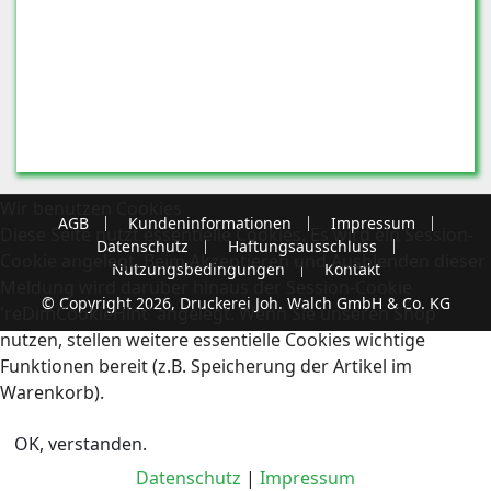
Wir benutzen Cookies
AGB
Kundeninformationen
Impressum
Diese Seite nutzt essentielle Cookies. Es wird ein Session-
Datenschutz
Haftungsausschluss
Cookie angelegt. Beim Akzeptieren und Ausblenden dieser
Nutzungsbedingungen
Kontakt
Meldung wird darüber hinaus der Session-Cookie
© Copyright 2026, Druckerei Joh. Walch GmbH & Co. KG
'reDimCookieHint' angelegt. Wenn Sie unseren Shop
nutzen, stellen weitere essentielle Cookies wichtige
Funktionen bereit (z.B. Speicherung der Artikel im
Warenkorb).
OK, verstanden.
Datenschutz
|
Impressum