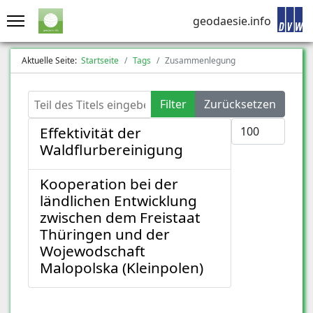
geodaesie.info
Aktuelle Seite:
Startseite
Tags
Zusammenlegung
Teil des Titels eingeben
Filter
Zurücksetzen
Anzeige #
Effektivität der
Waldflurbereinigung
Kooperation bei der
ländlichen Entwicklung
zwischen dem Freistaat
Thüringen und der
Wojewodschaft
Malopolska (Kleinpolen)