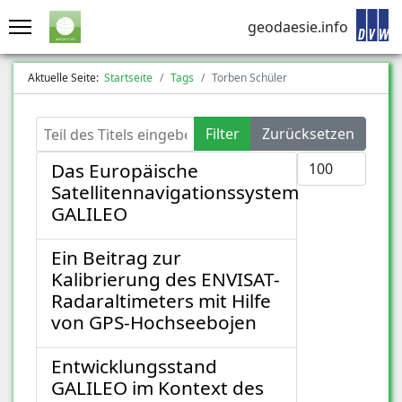
geodaesie.info
Aktuelle Seite:
Startseite
Tags
Torben Schüler
Teil des Titels eingeben
Filter
Zurücksetzen
Anzeige #
Das Europäische
Satellitennavigationssystem
GALILEO
Ein Beitrag zur
Kalibrierung des ENVISAT-
Radaraltimeters mit Hilfe
von GPS-Hochseebojen
Entwicklungsstand
GALILEO im Kontext des