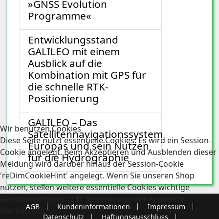
»GNSS Evolution
Programme«
Entwicklungsstand
GALILEO mit einem
Ausblick auf die
Kombination mit GPS für
die schnelle RTK-
Positionierung
GALILEO – Das
Wir benutzen Cookies
Satellitennavigationssystem
Diese Seite nutzt essentielle Cookies. Es wird ein Session-
Europas und sein Nutzen
Cookie angelegt. Beim Akzeptieren und Ausblenden dieser
für die Hydrographie
Meldung wird darüber hinaus der Session-Cookie
'reDimCookieHint' angelegt. Wenn Sie unseren Shop
nutzen, stellen weitere essentielle Cookies wichtige
Funktionen bereit (z.B. Speicherung der Artikel im
AGB
Kundeninformationen
Impressum
Warenkorb).
Datenschutz
Haftungsausschluss