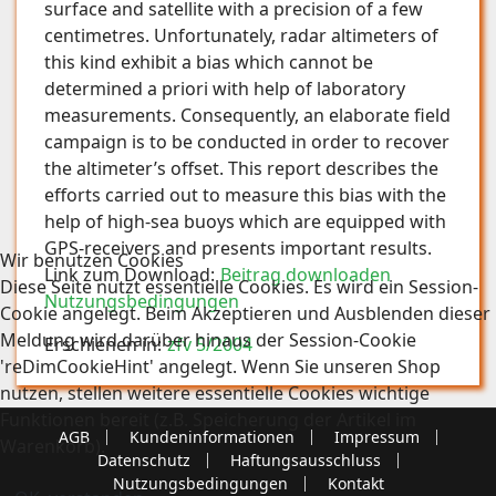
surface and satellite with a precision of a few
centimetres. Unfortunately, radar altimeters of
this kind exhibit a bias which cannot be
determined a priori with help of laboratory
measurements. Consequently, an elaborate field
campaign is to be conducted in order to recover
the altimeter’s offset. This report describes the
efforts carried out to measure this bias with the
help of high-sea buoys which are equipped with
GPS-receivers and presents important results.
Wir benutzen Cookies
Link zum Download:
Beitrag downloaden
Diese Seite nutzt essentielle Cookies. Es wird ein Session-
Nutzungsbedingungen
Cookie angelegt. Beim Akzeptieren und Ausblenden dieser
Meldung wird darüber hinaus der Session-Cookie
Erschienen in:
zfv 5/2004
'reDimCookieHint' angelegt. Wenn Sie unseren Shop
nutzen, stellen weitere essentielle Cookies wichtige
Funktionen bereit (z.B. Speicherung der Artikel im
AGB
Kundeninformationen
Impressum
Warenkorb).
Datenschutz
Haftungsausschluss
Nutzungsbedingungen
Kontakt