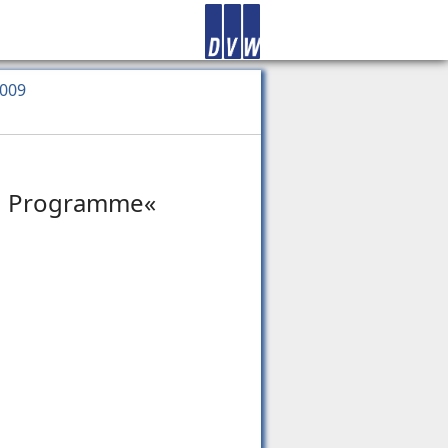
2009
on Programme«