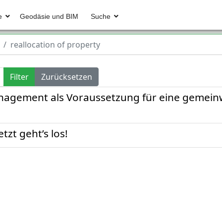
e
Geodäsie und BIM
Suche
reallocation of property
Filter
Zurücksetzen
gement als Voraussetzung für eine gemeinw
tzt geht’s los!