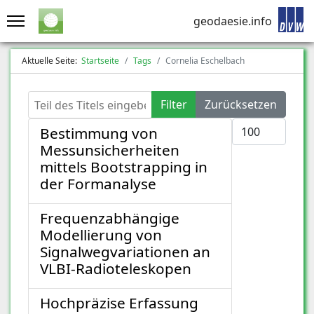
geodaesie.info
Aktuelle Seite:
Startseite
Tags
Cornelia Eschelbach
Teil des Titels eingeben
Filter
Zurücksetzen
Anzeige #
Bestimmung von
Messunsicherheiten
mittels Bootstrapping in
der Formanalyse
Frequenzabhängige
Modellierung von
Signalwegvariationen an
VLBI-Radioteleskopen
Hochpräzise Erfassung