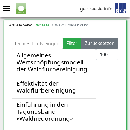
geodaesie.info
Aktuelle Seite:
Startseite
Waldflurbereinigung
Teil des Titels eingeben
Filter
Zurücksetzen
Anzeige #
Allgemeines
Wertschöpfungsmodell
der Waldflurbereinigung
Effektivität der
Waldflurbereinigung
Einführung in den
Tagungsband
»Waldneuordnung«