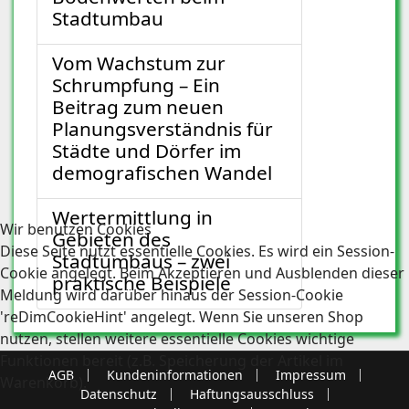
Stadtumbau
Vom Wachstum zur
Schrumpfung – Ein
Beitrag zum neuen
Planungsverständnis für
Städte und Dörfer im
demografischen Wandel
Wertermittlung in
Wir benutzen Cookies
Gebieten des
Diese Seite nutzt essentielle Cookies. Es wird ein Session-
Stadtumbaus – zwei
Cookie angelegt. Beim Akzeptieren und Ausblenden dieser
praktische Beispiele
Meldung wird darüber hinaus der Session-Cookie
'reDimCookieHint' angelegt. Wenn Sie unseren Shop
nutzen, stellen weitere essentielle Cookies wichtige
Funktionen bereit (z.B. Speicherung der Artikel im
AGB
Kundeninformationen
Impressum
Warenkorb).
Datenschutz
Haftungsausschluss