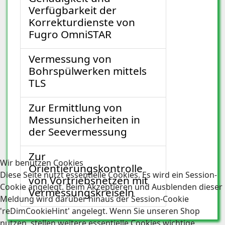
Verfügbarkeit der
Korrekturdienste von
Fugro OmniSTAR
Vermessung von
Bohrspülwerken mittels
TLS
Zur Ermittlung von
Messunsicherheiten in
der Seevermessung
Zur
Wir benutzen Cookies
Orientierungskontrolle
Diese Seite nutzt essentielle Cookies. Es wird ein Session-
von Vortriebsnetzen mit
Cookie angelegt. Beim Akzeptieren und Ausblenden dieser
Vermessungskreiseln
Meldung wird darüber hinaus der Session-Cookie
'reDimCookieHint' angelegt. Wenn Sie unseren Shop
nutzen, stellen weitere essentielle Cookies wichtige