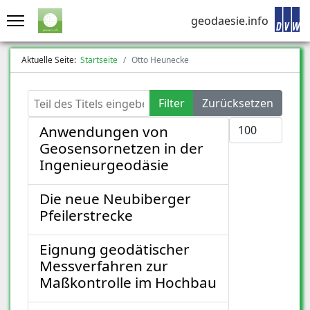
geodaesie.info
Aktuelle Seite:
Startseite
Otto Heunecke
Teil des Titels eingeben
Filter
Zurücksetzen
Anzeige #
Anwendungen von
Geosensornetzen in der
Ingenieurgeodäsie
Die neue Neubiberger
Pfeilerstrecke
Eignung geodätischer
Messverfahren zur
Maßkontrolle im Hochbau