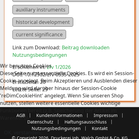
auxiliary instruments
historical development
current significance
Link zum Download:
Beitrag downloaden
Nutzungsbedingungen
Wir benutzen Cookies
Erschienen in:
zfv 1/2026
Diese Seite nutzt essentielle Cookies. Es wird ein Session-
DOI:
10.12902/zfv-0535-2025
Cookie angelegt. Beim Akzeptieren und Ausblenden dieser
Erste Seite:
20
Meldung wird darüber hinaus der Session-Cookie
Letzte Seite:
29
'reDimCookieHint' angelegt. Wenn Sie unseren Shop
nutzen, stellen weitere essentielle Cookies wichtige
Funktionen bereit (z.B. Speicherung der Artikel im
AGB
Kundeninformationen
Impressum
Warenkorb).
Datenschutz
Haftungsausschluss
Nutzungsbedingungen
Kontakt
OK, verstanden.
© Copyright 2026, Druckerei Joh. Walch GmbH & Co. KG