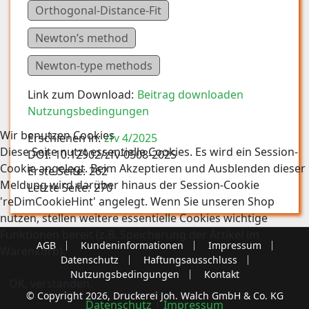
Orthogonal-Distance-Fit
Newton’s method
Newton-type methods
Link zum Download:
Beitrag downloaden
Nutzungsbedingungen
Wir benutzen Cookies
Erschienen in:
zfv 4/2025
Diese Seite nutzt essentielle Cookies. Es wird ein Session-
DOI:
10.12902/zfv-0508-2025
Cookie angelegt. Beim Akzeptieren und Ausblenden dieser
Erste Seite:
262
Meldung wird darüber hinaus der Session-Cookie
Letzte Seite:
270
'reDimCookieHint' angelegt. Wenn Sie unseren Shop
nutzen, stellen weitere essentielle Cookies wichtige
Funktionen bereit (z.B. Speicherung der Artikel im
AGB
Kundeninformationen
Impressum
Warenkorb).
Datenschutz
Haftungsausschluss
Nutzungsbedingungen
Kontakt
OK, verstanden.
© Copyright 2026, Druckerei Joh. Walch GmbH & Co. KG
Datenschutz
|
Impressum