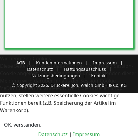
Wir benutzen Cookies
AGB
Kundeninformationen
Impressum
Diese Seite nutzt essentielle Cookies. Es wird ein Session-
Datenschutz
Haftungsausschluss
Cookie angelegt. Beim Akzeptieren und Ausblenden dieser
Nutzungsbedingungen
Kontakt
Meldung wird darüber hinaus der Session-Cookie
© Copyright 2026, Druckerei Joh. Walch GmbH & Co. KG
'reDimCookieHint' angelegt. Wenn Sie unseren Shop
nutzen, stellen weitere essentielle Cookies wichtige
Funktionen bereit (z.B. Speicherung der Artikel im
Warenkorb).
OK, verstanden.
Datenschutz
|
Impressum