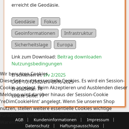
erreicht die Geodäsie.
Geodäsie
Fokus
Geoinformationen
Infrastruktur
Sicherheitslage
Europa
Link zum Download:
Beitrag downloaden
Nutzungsbedingungen
Wir benutzen Cookies
Erschienen in:
zfv 2/2025
Diese Seite nutzt essentielle Cookies. Es wird ein Session-
DOI:
10.12902/zfv-0516-2025
Cookie angelegt. Beim Akzeptieren und Ausblenden dieser
Erste Seite:
76
Meldung wird darüber hinaus der Session-Cookie
Letzte Seite:
77
'reDimCookieHint' angelegt. Wenn Sie unseren Shop
nutzen, stellen weitere essentielle Cookies wichtige
Funktionen bereit (z.B. Speicherung der Artikel im
AGB
Kundeninformationen
Impressum
Warenkorb).
Datenschutz
Haftungsausschluss