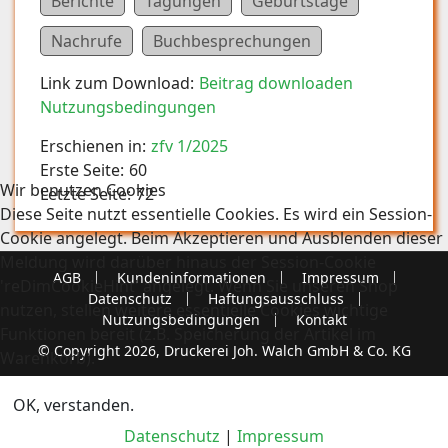
Berichte
Tagungen
Geburtstage
Nachrufe
Buchbesprechungen
Link zum Download:
Beitrag downloaden
Nutzungsbedingungen
Erschienen in:
zfv 1/2025
Erste Seite:
60
Wir benutzen Cookies
Letzte Seite:
72
Diese Seite nutzt essentielle Cookies. Es wird ein Session-
Cookie angelegt. Beim Akzeptieren und Ausblenden dieser
Meldung wird darüber hinaus der Session-Cookie
AGB
Kundeninformationen
Impressum
'reDimCookieHint' angelegt. Wenn Sie unseren Shop
Datenschutz
Haftungsausschluss
nutzen, stellen weitere essentielle Cookies wichtige
Nutzungsbedingungen
Kontakt
Funktionen bereit (z.B. Speicherung der Artikel im
© Copyright 2026, Druckerei Joh. Walch GmbH & Co. KG
Warenkorb).
OK, verstanden.
Datenschutz
|
Impressum