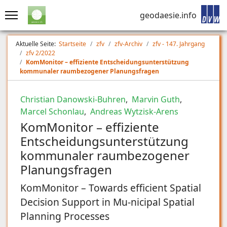
geodaesie.info
Aktuelle Seite:
Startseite
zfv
zfv-Archiv
zfv - 147. Jahrgang
zfv 2/2022
KomMonitor – effiziente Entscheidungsunterstützung
kommunaler raumbezogener Planungsfragen
Christian Danowski-Buhren
,
Marvin Guth
,
Marcel Schonlau
,
Andreas Wytzisk-Arens
KomMonitor – effiziente
Entscheidungsunterstützung
kommunaler raumbezogener
Planungsfragen
KomMonitor – Towards efficient Spatial
Decision Support in Mu-nicipal Spatial
Planning Processes