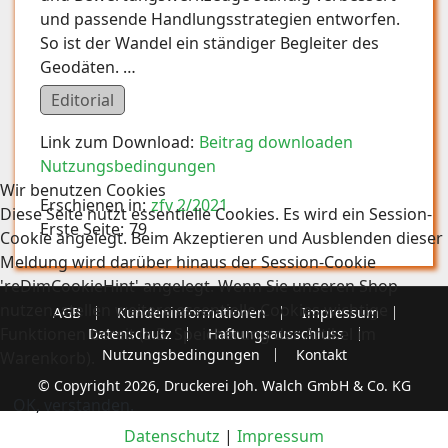
und passende Handlungsstrategien entworfen.
So ist der Wandel ein ständiger Begleiter des
Geodäten. …
Editorial
Link zum Download:
Beitrag downloaden
Nutzungsbedingungen
Wir benutzen Cookies
Erschienen in:
zfv 2/2021
Diese Seite nutzt essentielle Cookies. Es wird ein Session-
Erste Seite:
79
Cookie angelegt. Beim Akzeptieren und Ausblenden dieser
Meldung wird darüber hinaus der Session-Cookie
'reDimCookieHint' angelegt. Wenn Sie unseren Shop
nutzen, stellen weitere essentielle Cookies wichtige
AGB
Kundeninformationen
Impressum
Funktionen bereit (z.B. Speicherung der Artikel im
Datenschutz
Haftungsausschluss
Nutzungsbedingungen
Kontakt
Warenkorb).
© Copyright 2026, Druckerei Joh. Walch GmbH & Co. KG
OK, verstanden.
Datenschutz
|
Impressum