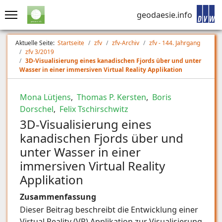
geodaesie.info
Aktuelle Seite:
Startseite
zfv
zfv-Archiv
zfv - 144. Jahrgang
zfv 3/2019
3D-Visualisierung eines kanadischen Fjords über und unter
Wasser in einer immersiven Virtual Reality Applikation
Mona Lütjens
,
Thomas P. Kersten
,
Boris
Dorschel
,
Felix Tschirschwitz
3D-Visualisierung eines
kanadischen Fjords über und
unter Wasser in einer
immersiven Virtual Reality
Applikation
Zusammenfassung
Dieser Beitrag beschreibt die Entwicklung einer
Virtual Reality (VR) Applikation zur Visualisierung