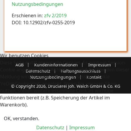
Nutzungsbedingungen
Erschienen in:
zfv 2/2019
DOI:
10.12902/zfv-0255-2019
Wir benutzen Cookies
Diese Seite nutzt essentielle Cookies. Es wird ein Session-
AGB
Kundeninformationen
Impressum
Cookie angelegt. Beim Akzeptieren und Ausblenden dieser
Datenschutz
Haftungsausschluss
Meldung wird darüber hinaus der Session-Cookie
Nutzungsbedingungen
Kontakt
'reDimCookieHint' angelegt. Wenn Sie unseren Shop
© Copyright 2026, Druckerei Joh. Walch GmbH & Co. KG
nutzen, stellen weitere essentielle Cookies wichtige
Funktionen bereit (z.B. Speicherung der Artikel im
Warenkorb).
OK, verstanden.
Datenschutz
|
Impressum