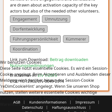
are drawn about activation capacity of the key
actors but also of the needed other volunteers.
Engagement
Umnutzung
Dorfentwicklung
Führungspersönlichkeit
Kümmerer
Koordination
Link zum Download:
Beitrag downloaden
Wir benutzen Cookies
Nutzungsbedingungen
Diese Seite nutzt essentielle Cookies. Es wird ein Session-
Cookie angelegt. Beim Akzeptieren und Ausblenden dieser
Erschienen in:
zfv 1/2015
Meldung wird darüber hinaus der Session-Cookie
DOI:
10.12902/zfv-0049-2014
'reDimCookieHint' angelegt. Wenn Sie unseren Shop
nutzen, stellen weitere essentielle Cookies wichtige
Funktionen bereit (z.B. Speicherung der Artikel im
AGB
Kundeninformationen
Impressum
Warenkorb).
Datenschutz
Haftungsausschluss