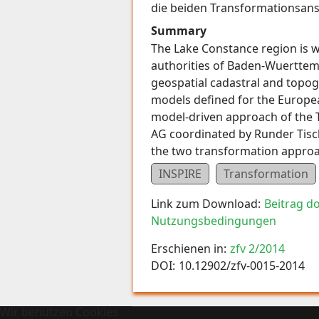
die beiden Transformationsans
Summary
The Lake Constance region is w
authorities of Baden-Wuerttemb
geospatial cadastral and topog
models defined for the Europea
model-driven approach of the 
AG coordinated by Runder Tisch G
the two transformation appro
INSPIRE
Transformation
Link zum Download:
Beitrag d
Nutzungsbedingungen
Erschienen in:
zfv 2/2014
DOI:
10.12902/zfv-0015-2014
Wir benutzen Cookies