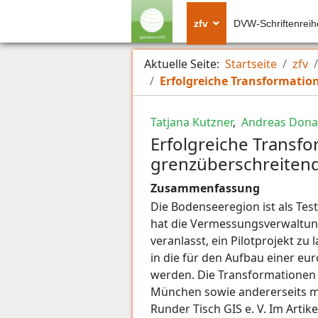
zfv
DVW-Schriftenreih
Aktuelle Seite:
Startseite
zfv
Erfolgreiche Transformatio
Tatjana Kutzner
,
Andreas Dona
Erfolgreiche Transf
grenzüberschreiten
Zusammenfassung
Die Bodenseeregion ist als Tes
hat die Vermessungsverwaltun
veranlasst, ein Pilotprojekt z
in die für den Aufbau einer e
werden. Die Transformationen 
München sowie andererseits mi
Runder Tisch GIS e. V. Im Arti