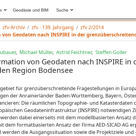
e
Geodäsie und BIM
Suche
zfv-Archiv
zfv - 139. Jahrgang
zfv 2/2014
n von Geodaten nach INSPIRE in der grenzüberschreite
ubauer
,
Michael Müller
,
Astrid Feichtner
,
Steffen Goller
ormation von Geodaten nach INSPIRE in 
den Region Bodensee
tgebiet für grenzüberschreitende Fragestellungen in Europa
gen der Anrainerländer Baden-Württemberg, Bayern, Öster
u lancieren: Die räumlichen Topographie- und Katasterdaten 
uropäischen Geodateninfrastruktur (INSPIRE) notwendigen Z
werden dabei einerseits mit dem modellbasierten Ansatz d
t dem formatbasierten Ansatz der Firma AED-SICAD AG erp
kel werden die Ausgangssituation sowie die Projektziele un