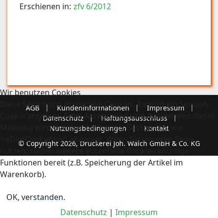
Erschienen in:
zfv 6/2012
Wir benutzen Cookies
Diese Seite nutzt essentielle Cookies. Es wird ein Session-
AGB
Kundeninformationen
Impressum
Cookie angelegt. Beim Akzeptieren und Ausblenden dieser
Datenschutz
Haftungsausschluss
Meldung wird darüber hinaus der Session-Cookie
Nutzungsbedingungen
Kontakt
'reDimCookieHint' angelegt. Wenn Sie unseren Shop
© Copyright 2026, Druckerei Joh. Walch GmbH & Co. KG
nutzen, stellen weitere essentielle Cookies wichtige
Funktionen bereit (z.B. Speicherung der Artikel im
Warenkorb).
OK, verstanden.
Datenschutz
|
Impressum