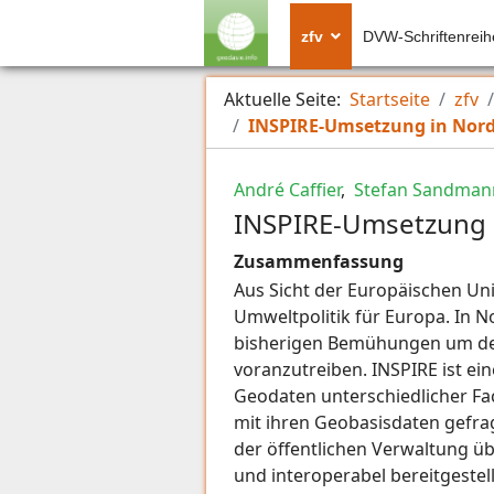
zfv
DVW-Schriftenreih
Aktuelle Seite:
Startseite
zfv
INSPIRE-Umsetzung in Nord
André Caffier
,
Stefan Sandman
INSPIRE-Umsetzung 
Zusammenfassung
Aus Sicht der Europäischen Uni
Umweltpolitik für Europa. In N
bisherigen Bemühungen um den
voranzutreiben. INSPIRE ist ein
Geodaten unterschiedlicher Fac
mit ihren Geobasisdaten gefrag
der öffentlichen Verwaltung ü
und interoperabel bereitgestel