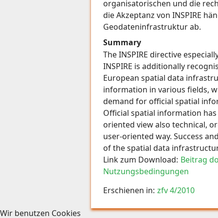
organisatorischen und die rech
die Akzeptanz von INSPIRE hä
Geodateninfrastruktur ab.
Summary
The INSPIRE directive especial
INSPIRE is additionally recogni
European spatial data infrastru
information in various fields, 
demand for official spatial inf
Official spatial information h
oriented view also technical, o
user-oriented way. Success an
of the spatial data infrastructu
Link zum Download:
Beitrag d
Nutzungsbedingungen
Erschienen in:
zfv 4/2010
Wir benutzen Cookies