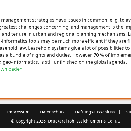
d management strategies have issues in common, e. g. to a
 greatest challenges concerning land management is the i
d land tenure in urban and regional planning mechanisms. L
-informatics tools may be much more efficient if they are f
easehold law. Leasehold systems give a lot of possibilities t
 as a bundle of rights and duties. However, 70 % of implemen
nd geo-informatics, is still unfinished on the global agenda.
ownloaden
Impressum
Datenschutz
Haftungsausschluss
Nu
© Copyright 2026, Druckerei Joh. Walch GmbH & Co. KG