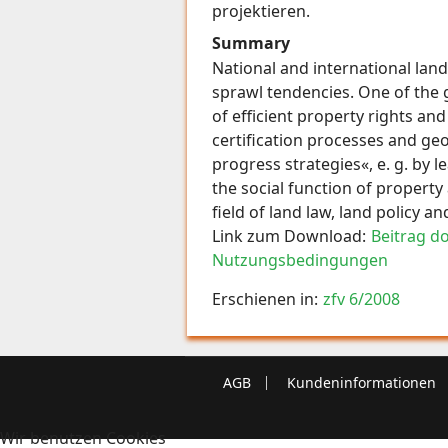
projektieren.
Summary
National and international lan
sprawl tendencies. One of the
of efficient property rights an
certification processes and geo
progress strategies«, e. g. by l
the social function of property
field of land law, land policy a
Link zum Download:
Beitrag d
Nutzungsbedingungen
Erschienen in:
zfv 6/2008
AGB
Kundeninformationen
Wir benutzen Cookies