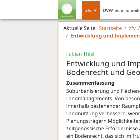
zfv
DVW-Schriftenreih
Aktuelle Seite:
Startseite
zfv
Entwicklung und Implemen
Fabian Thiel
Entwicklung und Im
Bodenrecht und Geo
Zusammenfassung
Suburbanisierung und Flächen-
Landmanagements. Von besonder
innerhalb bestehender Raumpl
Landnutzung verbessern, wenn s
Planungsträgern Möglichkeiten
zeitgenössische Erfordernisse
ein Bodenrecht, das sich im fr