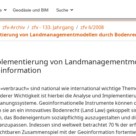
e
Geodäsie und BIM
Suche
zfv-Archiv
zfv - 133. Jahrgang
zfv 6/2008
tierung von Landmanagementmodellen durch Bodenrec
plementierung von Landmanagementmo
information
»verbrauch« sind national wie international wichtige Them
er Wichtigkeit ist hierbei die Analyse und Implementierun
anungssysteme. Geoinformationelle Instrumente können di
ie an ein innovatives Bodenrecht (Land Law) gekoppelt sin
, das Bodeneigentum sozialpflichtig auszugestalten und di
 anzupassen. Indessen sind weltweit betrachtet 70 % der 
uchtbaren Zusammenspiel mit der Geoinformation fortentwic