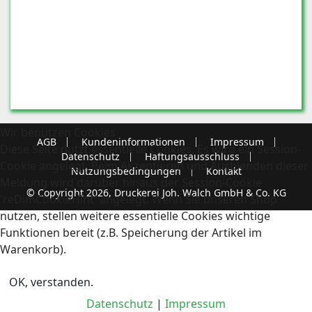
Wir benutzen Cookies
AGB
Kundeninformationen
Impressum
Diese Seite nutzt essentielle Cookies. Es wird ein Session-
Datenschutz
Haftungsausschluss
Cookie angelegt. Beim Akzeptieren und Ausblenden dieser
Nutzungsbedingungen
Kontakt
Meldung wird darüber hinaus der Session-Cookie
© Copyright 2026, Druckerei Joh. Walch GmbH & Co. KG
'reDimCookieHint' angelegt. Wenn Sie unseren Shop
nutzen, stellen weitere essentielle Cookies wichtige
Funktionen bereit (z.B. Speicherung der Artikel im
Warenkorb).
OK, verstanden.
Datenschutz
|
Impressum