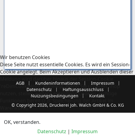
Wir benutzen Cookies
Diese Seite nutzt essentielle Cookies. Es wird ein Session-
Cookie angelegt. Beim Akzeptieren und Ausblenden dieser
Meldung wird darüber hinaus der Session-Cookie
AGB
Kundeninformationen
Impressum
'reDimCookieHint' angelegt. Wenn Sie unseren Shop
Datenschutz
Haftungsausschluss
nutzen, stellen weitere essentielle Cookies wichtige
Nutzungsbedingungen
Kontakt
Funktionen bereit (z.B. Speicherung der Artikel im
© Copyright 2026, Druckerei Joh. Walch GmbH & Co. KG
Warenkorb).
OK, verstanden.
Datenschutz
|
Impressum