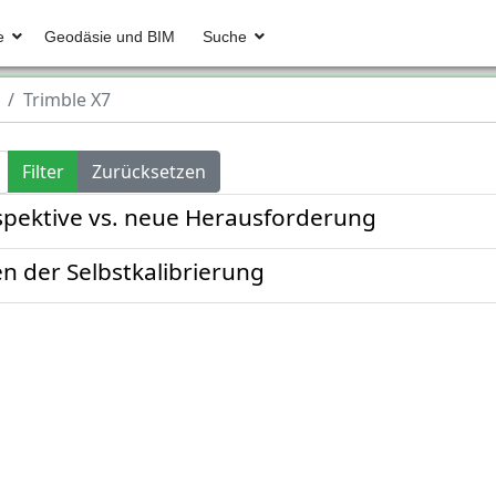
e
Geodäsie und BIM
Suche
Trimble X7
Filter
Zurücksetzen
spektive vs. neue Herausforderung
en der Selbstkalibrierung