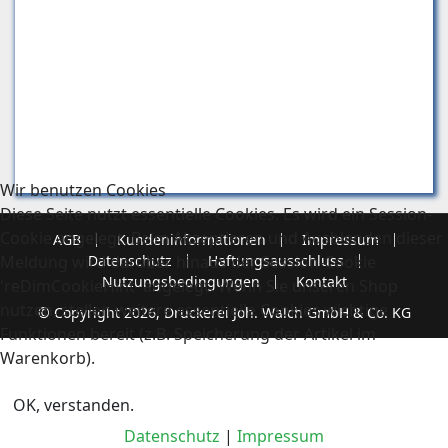
Wir benutzen Cookies
Diese Seite nutzt essentielle Cookies. Es wird ein Session-
Cookie angelegt. Beim Akzeptieren und Ausblenden dieser
AGB
Kundeninformationen
Impressum
Meldung wird darüber hinaus der Session-Cookie
Datenschutz
Haftungsausschluss
Nutzungsbedingungen
Kontakt
'reDimCookieHint' angelegt. Wenn Sie unseren Shop
nutzen, stellen weitere essentielle Cookies wichtige
© Copyright 2026, Druckerei Joh. Walch GmbH & Co. KG
Funktionen bereit (z.B. Speicherung der Artikel im
Warenkorb).
OK, verstanden.
Datenschutz
|
Impressum