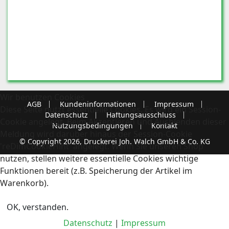
Wir benutzen Cookies
AGB
Kundeninformationen
Impressum
Diese Seite nutzt essentielle Cookies. Es wird ein Session-
Datenschutz
Haftungsausschluss
Cookie angelegt. Beim Akzeptieren und Ausblenden dieser
Nutzungsbedingungen
Kontakt
Meldung wird darüber hinaus der Session-Cookie
© Copyright 2026, Druckerei Joh. Walch GmbH & Co. KG
'reDimCookieHint' angelegt. Wenn Sie unseren Shop
nutzen, stellen weitere essentielle Cookies wichtige
Funktionen bereit (z.B. Speicherung der Artikel im
Warenkorb).
OK, verstanden.
Datenschutz
|
Impressum