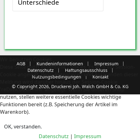
Unterschiede
Wir benutzen Cookies
AGB
Kundeninformationen
Impressum
Diese Seite nutzt essentielle Cookies. Es wird ein Session-
Datenschutz
Haftungsausschluss
Cookie angelegt. Beim Akzeptieren und Ausblenden dieser
Nutzungsbedingungen
Kontakt
Meldung wird darüber hinaus der Session-Cookie
© Copyright 2026, Druckerei Joh. Walch GmbH & Co. KG
'reDimCookieHint' angelegt. Wenn Sie unseren Shop
nutzen, stellen weitere essentielle Cookies wichtige
Funktionen bereit (z.B. Speicherung der Artikel im
Warenkorb).
OK, verstanden.
Datenschutz
|
Impressum