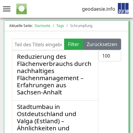
geodaesie.info
Aktuelle Seite:
Startseite
Tags
Schrumpfung
Teil des Titels eingeben
Filter
Zurücksetzen
Anzeige #
Reduzierung des
Flächenverbrauchs durch
nachhaltiges
Flächenmanagement –
Erfahrungen aus
Sachsen-Anhalt
Stadtumbau in
Ostdeutschland und
Valga (Estland) –
Ähnlichkeiten und