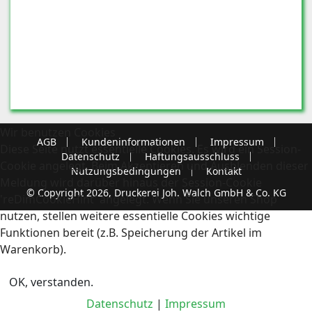
Wir benutzen Cookies
AGB
Kundeninformationen
Impressum
Diese Seite nutzt essentielle Cookies. Es wird ein Session-
Datenschutz
Haftungsausschluss
Cookie angelegt. Beim Akzeptieren und Ausblenden dieser
Nutzungsbedingungen
Kontakt
Meldung wird darüber hinaus der Session-Cookie
© Copyright 2026, Druckerei Joh. Walch GmbH & Co. KG
'reDimCookieHint' angelegt. Wenn Sie unseren Shop
nutzen, stellen weitere essentielle Cookies wichtige
Funktionen bereit (z.B. Speicherung der Artikel im
Warenkorb).
OK, verstanden.
Datenschutz
|
Impressum