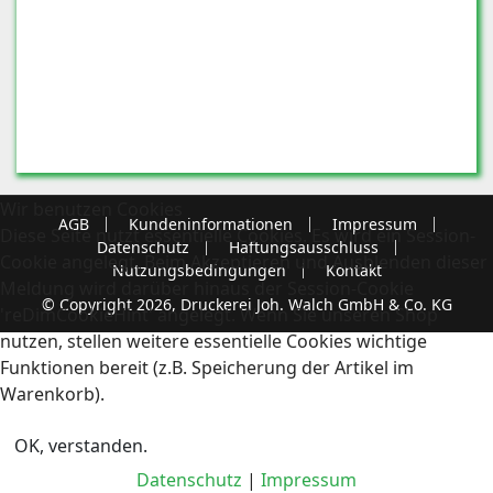
Wir benutzen Cookies
AGB
Kundeninformationen
Impressum
Diese Seite nutzt essentielle Cookies. Es wird ein Session-
Datenschutz
Haftungsausschluss
Cookie angelegt. Beim Akzeptieren und Ausblenden dieser
Nutzungsbedingungen
Kontakt
Meldung wird darüber hinaus der Session-Cookie
© Copyright 2026, Druckerei Joh. Walch GmbH & Co. KG
'reDimCookieHint' angelegt. Wenn Sie unseren Shop
nutzen, stellen weitere essentielle Cookies wichtige
Funktionen bereit (z.B. Speicherung der Artikel im
Warenkorb).
OK, verstanden.
Datenschutz
|
Impressum