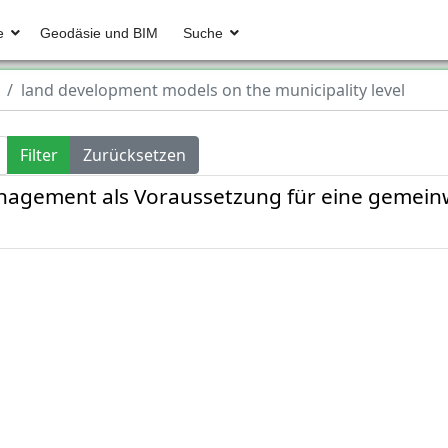
e
Geodäsie und BIM
Suche
land development models on the municipality level
Filter
Zurücksetzen
gement als Voraussetzung für eine gemeinw