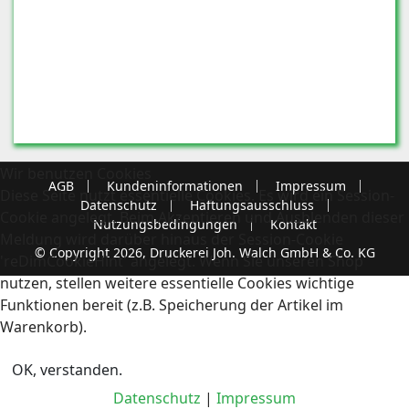
Wir benutzen Cookies
AGB
Kundeninformationen
Impressum
Diese Seite nutzt essentielle Cookies. Es wird ein Session-
Datenschutz
Haftungsausschluss
Cookie angelegt. Beim Akzeptieren und Ausblenden dieser
Nutzungsbedingungen
Kontakt
Meldung wird darüber hinaus der Session-Cookie
© Copyright 2026, Druckerei Joh. Walch GmbH & Co. KG
'reDimCookieHint' angelegt. Wenn Sie unseren Shop
nutzen, stellen weitere essentielle Cookies wichtige
Funktionen bereit (z.B. Speicherung der Artikel im
Warenkorb).
OK, verstanden.
Datenschutz
|
Impressum