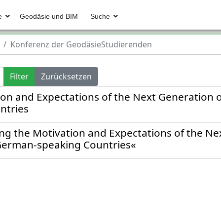
e
Geodäsie und BIM
Suche
Konferenz der GeodäsieStudierenden
Filter
Zurücksetzen
ion and Expectations of the Next Generation 
ntries
ing the Motivation and Expectations of the Ne
German-speaking Countries«